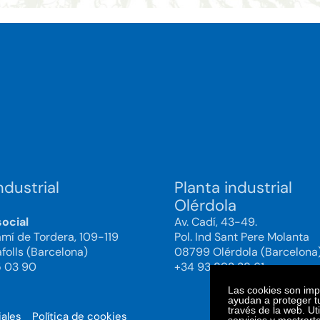
ndustrial
Planta industrial
Olérdola
social
Av. Cadí, 43-49.
amí de Tordera, 109-119
Pol. Ind Sant Pere Molanta
folls (Barcelona)
08799 Olérdola (Barcelona
5 03 90
+34 93 892 38 61
Las cookies son impo
ayudan a proteger tu
través de la web. Ut
iales
Política de cookies
© 2025. Bi
servicios y mostrart