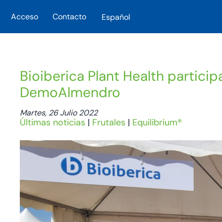
Acceso
Contacto
Español
Skip to main content
Bioiberica Plant Health particip
DemoAlmendro
Martes, 26 Julio 2022
Últimas noticias
|
Frutales
|
Equilibrium®