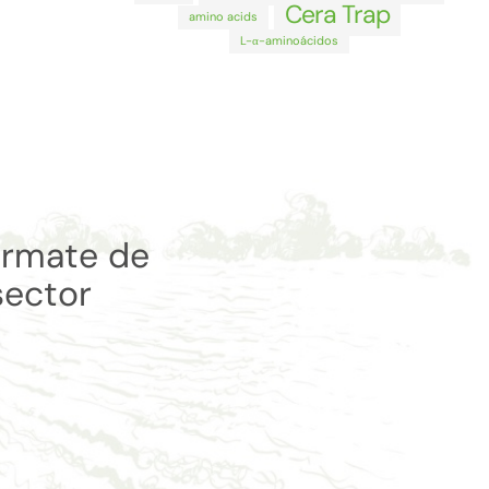
Cera Trap
amino acids
L-α-aminoácidos
órmate de
sector