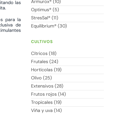
Armurox® (10)
itando las
ta.
Optimus® (5)
StresSal® (11)
s para la
clusiva de
Equilibrium® (30)
timulantes
CULTIVOS
Cítricos (18)
Frutales (24)
Hortícolas (19)
Olivo (25)
Extensivos (28)
Frutos rojos (14)
Tropicales (19)
Viña y uva (14)