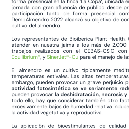
forma presencial en la finca ‘La Copa’, ubicada 
jornada con gran afluencia de público desde pr
participación tanto de forma presencial com
DemoAlmendro 2022 alcanzó su objetivo de conve
cultivo del almendro.
Los representantes de Bioiberica Plant Health
atender en nuestra jaima a los más de 2.000 
trabajos realizados con el CEBAS-CSIC con l
Equilibrium®
, y
SinerJet®-Cu
para el manejo de l
El almendro es un cultivo típicamente mediter
temperaturas estivales. Las altas temperatura
embargo, pueden provocar un grave perjuicio p
actividad fotosintética se ve seriamente red
pueden provocar
la deshidratación, necrosis 
todo ello, hay que considerar también otro fac
excesivamente bajos de humedad relativa induc
la actividad vegetativa y reproductiva.
La aplicación de bioestimulantes de calid