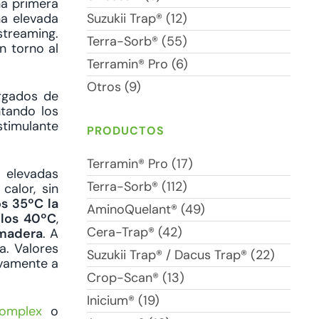
na primera
na elevada
Suzukii Trap® (12)
treaming.
Terra-Sorb® (55)
n torno al
Terramin® Pro (6)
Otros (9)
argados de
ntando los
timulante
PRODUCTOS
Terramin® Pro (17)
s elevadas
Terra-Sorb® (112)
calor, sin
s 35ºC la
AminoQuelant® (49)
los 40ºC
,
Cera-Trap® (42)
 madera
. A
a. Valores
Suzukii Trap® / Dacus Trap® (22)
ivamente a
Crop-Scan® (13)
Inicium® (19)
complex
o