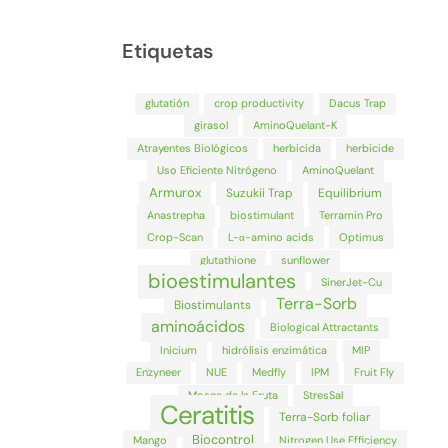
Etiquetas
glutatión
crop productivity
Dacus Trap
girasol
AminoQuelant-K
Atrayentes Biológicos
herbicida
herbicide
Uso Eficiente Nitrógeno
AminoQuelant
Armurox
Suzukii Trap
Equilibrium
Anastrepha
biostimulant
Terramin Pro
Crop-Scan
L-α-amino acids
Optimus
glutathione
sunflower
bioestimulantes
SinerJet-Cu
Terra-Sorb
Biostimulants
aminoácidos
Biological Attractants
Inicium
hidrólisis enzimática
MIP
Enzyneer
NUE
Medfly
IPM
Fruit Fly
Mosca de la Fruta
StresSal
Ceratitis
Terra-Sorb foliar
Biocontrol
Mango
Nitrogen Use Efficiency