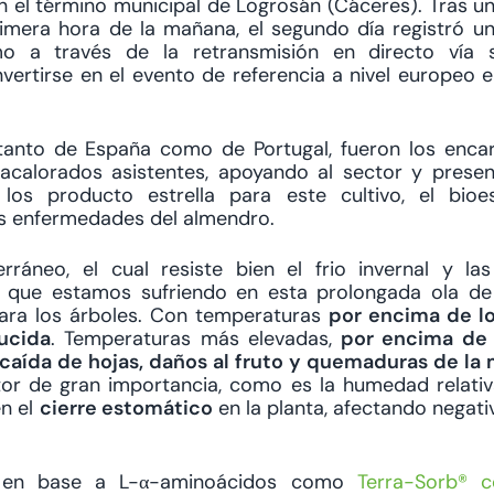
en el término municipal de Logrosán (Cáceres). Tras u
imera hora de la mañana, el segundo día registró u
o a través de la retransmisión en directo vía s
rtirse en el evento de referencia a nivel europeo e
, tanto de España como de Portugal, fueron los enc
acalorados asistentes, apoyando al sector y prese
os producto estrella para este cultivo, el bioes
as enfermedades del almendro.
ráneo, el cual resiste bien el frio invernal y la
s que estamos sufriendo en esta prolongada ola de 
ara los árboles. Con temperaturas
por encima de lo
ucida
. Temperaturas más elevadas,
por encima de 
y caída de hojas, daños al fruto y quemaduras de la
tor de gran importancia, como es la humedad relativ
en el
cierre estomático
en la planta, afectando negat
ad en base a L-α-aminoácidos como
Terra-Sorb® 