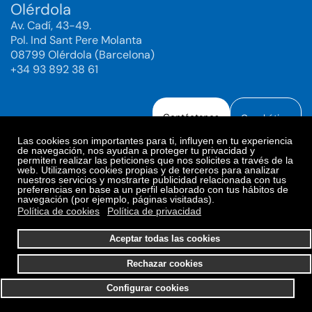
Olérdola
Av. Cadí, 43-49.
Pol. Ind Sant Pere Molanta
08799 Olérdola (Barcelona)
+34 93 892 38 61
Contáctanos
Canal ético
Las cookies son importantes para ti, influyen en tu experiencia
de navegación, nos ayudan a proteger tu privacidad y
permiten realizar las peticiones que nos solicites a través de la
web. Utilizamos cookies propias y de terceros para analizar
Aviso legal
Política de Privacidad
nuestros servicios y mostrarte publicidad relacionada con tus
preferencias en base a un perfil elaborado con tus hábitos de
Política de Redes Sociales
Política de cookies
navegación (por ejemplo, páginas visitadas).
Preferencias de cookies
Política de cookies
Política de privacidad
© 2025. Bioiberica S.A.U. Todos los derechos reservados.
Aceptar todas las cookies
Rechazar cookies
Configurar cookies