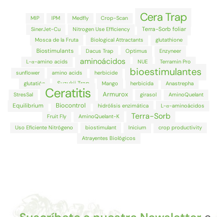
Cera Trap
MIP
IPM
Medfly
Crop-Scan
Terra-Sorb foliar
SinerJet-Cu
Nitrogen Use Efficiency
Mosca de la Fruta
Biological Attractants
glutathione
Biostimulants
Dacus Trap
Optimus
Enzyneer
aminoácidos
L-α-amino acids
NUE
Terramin Pro
bioestimulantes
sunflower
amino acids
herbicide
Suzukii Trap
glutatión
Mango
herbicida
Anastrepha
Ceratitis
Armurox
StresSal
girasol
AminoQuelant
Biocontrol
Equilibrium
hidrólisis enzimática
L-α-aminoácidos
Terra-Sorb
Fruit Fly
AminoQuelant-K
Uso Eficiente Nitrógeno
biostimulant
Inicium
crop productivity
Atrayentes Biológicos