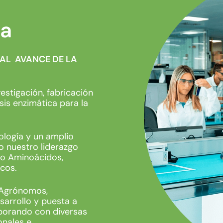
ia
 AL AVANCE DE LA
estigación, fabricación
sis enzimática para la
ología y un amplio
 nuestro liderazgo
mo Aminoácidos,
icos.
 Agrónomos,
sarrollo y puesta a
borando con diversas
onales e