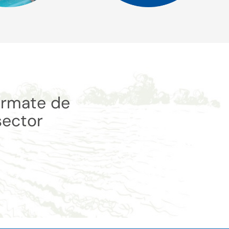
órmate de
sector