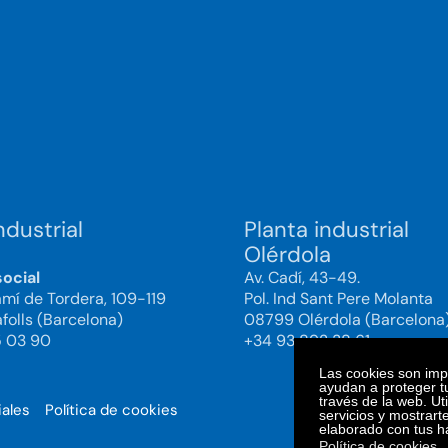
ndustrial
Planta industrial
Olérdola
social
Av. Cadí, 43-49.
amí de Tordera, 109-119
Pol. Ind Sant Pere Molanta
folls (Barcelona)
08799 Olérdola (Barcelona
5 03 90
+34 93 892 38 61
Las cookies son impo
ayudan a proteger tu
través de la web. Ut
iales
Política de cookies
© 2025. Bi
servicios y mostrart
elaborado con tus h
Política de cookies