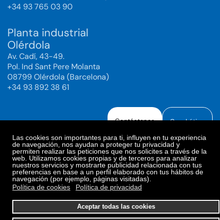
+34 93 765 03 90
Planta industrial
Olérdola
Av. Cadí, 43-49.
Pol. Ind Sant Pere Molanta
08799 Olérdola (Barcelona)
+34 93 892 38 61
Contáctanos
Canal ético
Las cookies son importantes para ti, influyen en tu experiencia
de navegación, nos ayudan a proteger tu privacidad y
permiten realizar las peticiones que nos solicites a través de la
web. Utilizamos cookies propias y de terceros para analizar
Aviso legal
Política de Privacidad
nuestros servicios y mostrarte publicidad relacionada con tus
preferencias en base a un perfil elaborado con tus hábitos de
Política de Redes Sociales
Política de cookies
navegación (por ejemplo, páginas visitadas).
Preferencias de cookies
Política de cookies
Política de privacidad
© 2025. Bioiberica S.A.U. Todos los derechos reservados.
Aceptar todas las cookies