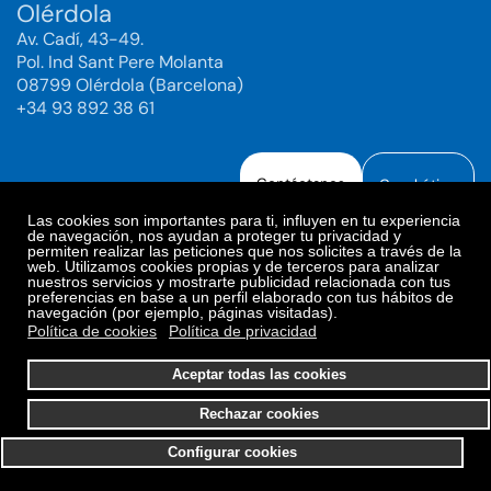
Olérdola
Av. Cadí, 43-49.
Pol. Ind Sant Pere Molanta
08799 Olérdola (Barcelona)
+34 93 892 38 61
Contáctanos
Canal ético
Las cookies son importantes para ti, influyen en tu experiencia
de navegación, nos ayudan a proteger tu privacidad y
permiten realizar las peticiones que nos solicites a través de la
web. Utilizamos cookies propias y de terceros para analizar
Aviso legal
Política de Privacidad
nuestros servicios y mostrarte publicidad relacionada con tus
preferencias en base a un perfil elaborado con tus hábitos de
Política de Redes Sociales
Política de cookies
navegación (por ejemplo, páginas visitadas).
Preferencias de cookies
Política de cookies
Política de privacidad
© 2025. Bioiberica S.A.U. Todos los derechos reservados.
Aceptar todas las cookies
Rechazar cookies
Configurar cookies