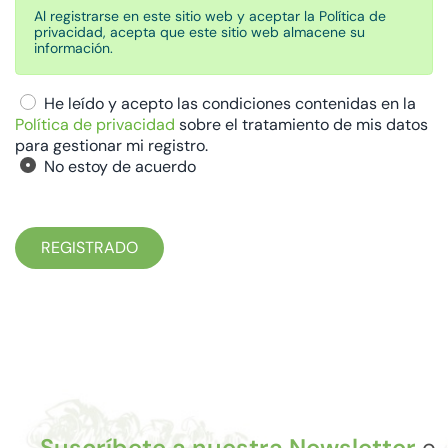
Al registrarse en este sitio web y aceptar la Política de
privacidad, acepta que este sitio web almacene su
información.
Políticas de privacidad
He leído y acepto las condiciones contenidas en la
Política de privacidad
sobre el tratamiento de mis datos
para gestionar mi registro.
No estoy de acuerdo
Captcha
*
REGISTRADO
Suscríbete a nuestra Newsletter
e