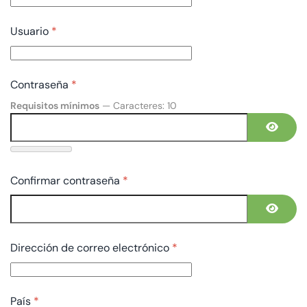
Usuario
*
Contraseña
*
Requisitos mínimos
— Caracteres: 10
MOSTR
Confirmar contraseña
*
MOSTR
Dirección de correo electrónico
*
País
*