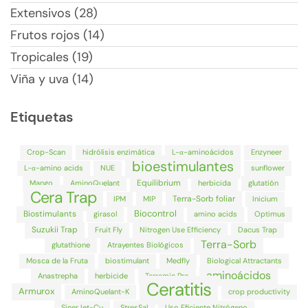
Extensivos (28)
Frutos rojos (14)
Tropicales (19)
Viña y uva (14)
Etiquetas
Crop-Scan
hidrólisis enzimática
L-α-aminoácidos
Enzyneer
bioestimulantes
L-α-amino acids
NUE
sunflower
Equilibrium
Mango
AminoQuelant
herbicida
glutatión
Cera Trap
Terra-Sorb foliar
IPM
MIP
Inicium
Biocontrol
Biostimulants
girasol
amino acids
Optimus
Suzukii Trap
Fruit Fly
Nitrogen Use Efficiency
Dacus Trap
Terra-Sorb
glutathione
Atrayentes Biológicos
Mosca de la Fruta
biostimulant
Medfly
Biological Attractants
aminoácidos
Anastrepha
herbicide
Terramin Pro
Ceratitis
Armurox
AminoQuelant-K
crop productivity
SinerJet-Cu
StresSal
Uso Eficiente Nitrógeno