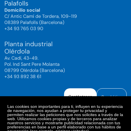
Palafolls
Domicilio social
C/ Antic Camí de Tordera, 109-119
08389 Palafolls (Barcelona)
+34 93 765 03 90
Planta industrial
Olérdola
Av. Cadí, 43-49.
Pol. Ind Sant Pere Molanta
08799 Olérdola (Barcelona)
+34 93 892 38 61
Contáctanos
Canal ético
Las cookies son importantes para ti, influyen en tu experiencia
de navegación, nos ayudan a proteger tu privacidad y
permiten realizar las peticiones que nos solicites a través de la
web. Utilizamos cookies propias y de terceros para analizar
Aviso legal
Política de Privacidad
nuestros servicios y mostrarte publicidad relacionada con tus
preferencias en base a un perfil elaborado con tus hábitos de
Política de Redes Sociales
Política de cookies