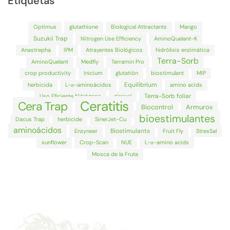
Etiquetas
Optimus
glutathione
Biological Attractants
Mango
Suzukii Trap
Nitrogen Use Efficiency
AminoQuelant-K
Anastrepha
IPM
Atrayentes Biológicos
hidrólisis enzimática
Terra-Sorb
AminoQuelant
Medfly
Terramin Pro
crop productivity
Inicium
glutatión
biostimulant
MIP
Equilibrium
herbicida
L-α-aminoácidos
amino acids
Terra-Sorb foliar
Uso Eficiente Nitrógeno
girasol
Ceratitis
Cera Trap
Biocontrol
Armurox
bioestimulantes
Dacus Trap
herbicide
SinerJet-Cu
aminoácidos
Biostimulants
Enzyneer
Fruit Fly
StresSal
sunflower
Crop-Scan
NUE
L-α-amino acids
Mosca de la Fruta