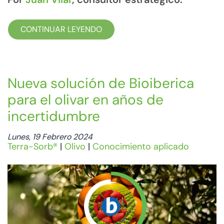
CONTINUAR LEYENDO
Nueva solución de Bioiberica
para el olivar en años de
incertidumbre
Lunes, 19 Febrero 2024
Terra-Sorb®
|
Olivo
|
Conocimiento aplicado