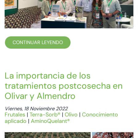
CONTINUAR LEYENDO
La importancia de los
tratamientos postcosecha en
Olivar y Almendro
Viernes, 18 Noviembre 2022
Frutales
|
Terra-Sorb®
|
Olivo
|
Conocimiento
aplicado
|
AminoQuelant®