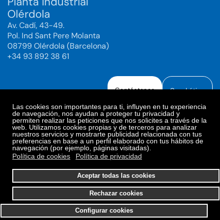
Planta industrial
Olérdola
Av. Cadí, 43-49.
Pol. Ind Sant Pere Molanta
08799 Olérdola (Barcelona)
+34 93 892 38 61
Contáctanos
Canal ético
Las cookies son importantes para ti, influyen en tu experiencia
de navegación, nos ayudan a proteger tu privacidad y
permiten realizar las peticiones que nos solicites a través de la
web. Utilizamos cookies propias y de terceros para analizar
Aviso legal
Política de Privacidad
nuestros servicios y mostrarte publicidad relacionada con tus
preferencias en base a un perfil elaborado con tus hábitos de
Política de Redes Sociales
Política de cookies
navegación (por ejemplo, páginas visitadas).
Preferencias de cookies
Política de cookies
Política de privacidad
© 2025. Bioiberica S.A.U. Todos los derechos reservados.
Aceptar todas las cookies
Rechazar cookies
Configurar cookies