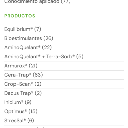
Conocimiento aplicado (77)
PRODUCTOS
Equilibrium® (7)
Bioestimulantes (26)
AminoQuelant® (22)
AminoQuelant® + Terra-Sorb® (5)
Armurox® (21)
Cera-Trap® (63)
Crop-Scan® (2)
Dacus Trap® (2)
Inicium® (9)
Optimus® (15)
StresSal® (6)