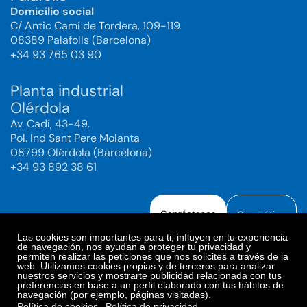
Domicilio social
C/ Antic Camí de Tordera, 109-119
08389 Palafolls (Barcelona)
+34 93 765 03 90
Planta industrial
Olérdola
Av. Cadí, 43-49.
Pol. Ind Sant Pere Molanta
08799 Olérdola (Barcelona)
+34 93 892 38 61
Contáctanos
Canal ético
Las cookies son importantes para ti, influyen en tu experiencia
de navegación, nos ayudan a proteger tu privacidad y
permiten realizar las peticiones que nos solicites a través de la
web. Utilizamos cookies propias y de terceros para analizar
Aviso legal
Política de Privacidad
nuestros servicios y mostrarte publicidad relacionada con tus
preferencias en base a un perfil elaborado con tus hábitos de
Política de Redes Sociales
Política de cookies
navegación (por ejemplo, páginas visitadas).
Preferencias de cookies
Política de cookies
Política de privacidad