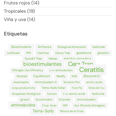
Frutos rojos (14)
Tropicales (19)
Viña y uva (14)
Etiquetas
Armurox
Biostimulants
Biological Attractants
herbicide
sunflower
IPM
Optimus
Dacus Trap
glutathione
glutatión
Suzukii Trap
Mango
hidrólisis enzimática
Cera Trap
bioestimulantes
Ceratitis
Nitrogen Use Efficiency
L-α-aminoácidos
Biocontrol
Equilibrium
StresSal
Medfly
NUE
Anastrepha
AminoQuelant-K
Terramin Pro
amino acids
Terra-Sorb foliar
crop productivity
Fruit Fly
SinerJet-Cu
Atrayentes Biológicos
Inicium
L-α-amino acids
herbicida
girasol
biostimulant
Enzyneer
AminoQuelant
aminoácidos
Crop-Scan
MIP
Uso Eficiente Nitrógeno
Terra-Sorb
Mosca de la Fruta