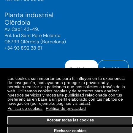
Planta industrial
Olérdola
Av. Cadí, 43-49.
Pol. Ind Sant Pere Molanta
08799 Olérdola (Barcelona)
+34 93 892 38 61
Contáctanos
Canal ético
Las cookies son importantes para ti, influyen en tu experiencia
de navegación, nos ayudan a proteger tu privacidad y
permiten realizar las peticiones que nos solicites a través de la
web. Utilizamos cookies propias y de terceros para analizar
Aviso legal
Política de Privacidad
nuestros servicios y mostrarte publicidad relacionada con tus
preferencias en base a un perfil elaborado con tus hábitos de
Política de Redes Sociales
Política de cookies
navegación (por ejemplo, páginas visitadas).
Preferencias de cookies
Política de cookies
Política de privacidad
© 2025. Bioiberica S.A.U. Todos los derechos reservados.
Aceptar todas las cookies
Rechazar cookies