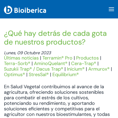
Skip to main content
¿Qué hay detrás de cada gota
de nuestros productos?
Lunes, 09 Octubre 2023
Últimas noticias
|
Terramin® Pro
|
Productos
|
Terra-Sorb®
|
AminoQuelant®
|
Cera-Trap®
|
Suzukii Trap® / Dacus Trap®
|
Inicium®
|
Armurox®
|
Optimus®
|
StresSal®
|
Equilibrium®
En Salud Vegetal contribuimos al avance de la
agricultura, ofreciendo soluciones sostenibles
para combatir el estrés de los cultivos,
potenciando su rendimiento, y aportando
soluciones eficientes y competitivas para el
agricultor con nuestros bioestimulantes, y todas