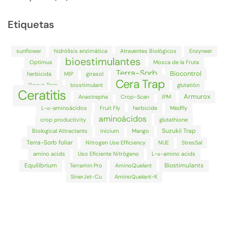
Etiquetas
sunflower
hidrólisis enzimática
Atrayentes Biológicos
Enzyneer
bioestimulantes
Optimus
Mosca de la Fruta
Terra-Sorb
Biocontrol
herbicida
MIP
girasol
Cera Trap
Dacus Trap
biostimulant
glutatión
Ceratitis
Armurox
Anastrepha
Crop-Scan
IPM
L-α-aminoácidos
Fruit Fly
herbicide
Medfly
aminoácidos
crop productivity
glutathione
Suzukii Trap
Biological Attractants
Inicium
Mango
Terra-Sorb foliar
Nitrogen Use Efficiency
NUE
StresSal
amino acids
Uso Eficiente Nitrógeno
L-α-amino acids
Equilibrium
Biostimulants
Terramin Pro
AminoQuelant
SinerJet-Cu
AminoQuelant-K