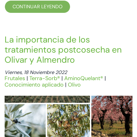
CONTINUAR LEYENDO
La importancia de los
tratamientos postcosecha en
Olivar y Almendro
Viernes, 18 Noviembre 2022
Frutales
|
Terra-Sorb®
|
AminoQuelant®
|
Conocimiento aplicado
|
Olivo