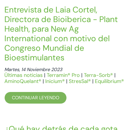
Entrevista de Laia Cortel,
Directora de Bioiberica - Plant
Health, para New Ag
International con motivo del
Congreso Mundial de
Bioestimulantes
Martes, 14 Noviembre 2023
Últimas noticias
|
Terramin® Pro
|
Terra-Sorb®
|
AminoQuelant®
|
Inicium®
|
StresSal®
|
Equilibrium®
CONTINUAR LEYENDO
¿Qué hay detrás de cada gota