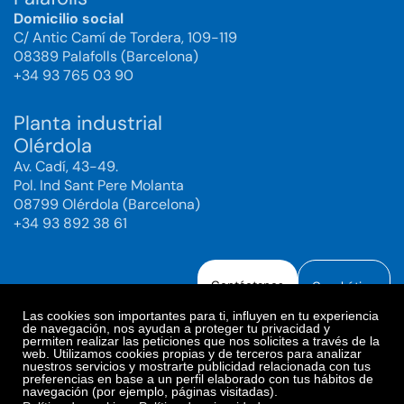
Domicilio social
C/ Antic Camí de Tordera, 109-119
08389 Palafolls (Barcelona)
+34 93 765 03 90
Planta industrial
Olérdola
Av. Cadí, 43-49.
Pol. Ind Sant Pere Molanta
08799 Olérdola (Barcelona)
+34 93 892 38 61
Contáctanos
Canal ético
Las cookies son importantes para ti, influyen en tu experiencia
de navegación, nos ayudan a proteger tu privacidad y
permiten realizar las peticiones que nos solicites a través de la
web. Utilizamos cookies propias y de terceros para analizar
Aviso legal
Política de Privacidad
nuestros servicios y mostrarte publicidad relacionada con tus
preferencias en base a un perfil elaborado con tus hábitos de
Política de Redes Sociales
Política de cookies
navegación (por ejemplo, páginas visitadas).
Preferencias de cookies