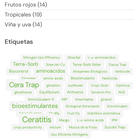
Frutos rojos (14)
Tropicales (19)
Viña y uva (14)
Etiquetas
Nitrogen Use Efficiency
StresSal
L-α-aminoácidos
Terra-Sorb
Terra-Sorb foliar
SinerJet-Cu
Dacus Trap
aminoácidos
Biocontrol
Atrayentes Biológicos
herbicide
Biostimulants
Enzyneer
amino acids
herbicida
Cera Trap
glutatión
sunflower
Crop-Scan
Optimus
Armurox
Equilibrium
glutathione
Terramin Pro
NUE
AminoQuelant-K
MIP
Anastrepha
girasol
bioestimulantes
Biological Attractants
biostimulant
AminoQuelant
Medfly
Fruit Fly
hidrólisis enzimática
Ceratitis
Mango
L-α-amino acids
IPM
Suzukii Trap
crop productivity
Inicium
Mosca de la Fruta
Uso Eficiente Nitrógeno