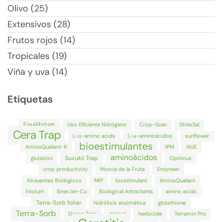
Olivo (25)
Extensivos (28)
Frutos rojos (14)
Tropicales (19)
Viña y uva (14)
Etiquetas
Equilibrium
Uso Eficiente Nitrógeno
Crop-Scan
StresSal
Cera Trap
L-α-amino acids
L-α-aminoácidos
sunflower
bioestimulantes
AminoQuelant-K
IPM
NUE
aminoácidos
Suzukii Trap
glutatión
Optimus
crop productivity
Mosca de la Fruta
Enzyneer
Atrayentes Biológicos
MIP
biostimulant
AminoQuelant
Inicium
SinerJet-Cu
Biological Attractants
amino acids
Terra-Sorb foliar
hidrólisis enzimática
glutathione
Terra-Sorb
Dacus Trap
girasol
herbicide
Terramin Pro