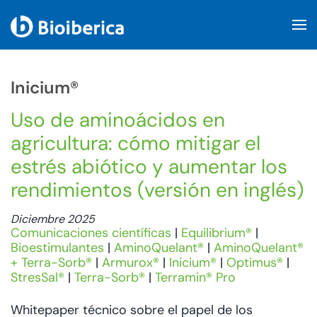
Skip to main content
Inicium®
Uso de aminoácidos en
agricultura: cómo mitigar el
estrés abiótico y aumentar los
rendimientos (versión en inglés)
Diciembre 2025
Comunicaciones científicas
|
Equilibrium®
|
Bioestimulantes
|
AminoQuelant®
|
AminoQuelant®
+ Terra-Sorb®
|
Armurox®
|
Inicium®
|
Optimus®
|
StresSal®
|
Terra-Sorb®
|
Terramin® Pro
Whitepaper técnico sobre el papel de los