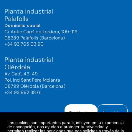
Planta industrial
Palafolls
Domicilio social
C/ Antic Camí de Tordera, 109-119
08389 Palafolls (Barcelona)
+34 93 765 03 90
Planta industrial
Olérdola
Av. Cadí, 43-49.
Pol. Ind Sant Pere Molanta
08799 Olérdola (Barcelona)
+34 93 892 38 61
Contáctanos
Canal ético
Las cookies son importantes para ti, influyen en tu experiencia
de navegación, nos ayudan a proteger tu privacidad y
permiten realizar las peticiones que nos solicites a través de la