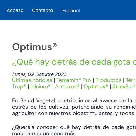
Acceso
Contacto
Español
Skip to main content
Optimus®
¿Qué hay detrás de cada gota 
Lunes, 09 Octubre 2023
Últimas noticias
|
Terramin® Pro
|
Productos
|
Ter
Trap®
|
Inicium®
|
Armurox®
|
Optimus®
|
StresSal®
En Salud Vegetal contribuimos al avance de la a
estrés de los cultivos, potenciando su rendimi
agricultor con nuestros bioestimulantes, y todas
¿Queréis conocer qué hay detrás de cada got
mostramos un poco más.