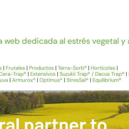
a web dedicada al estrés vegetal y 
s
|
Frutales
|
Productos
|
Terra-Sorb®
|
Hortícolas
|
Cera-Trap®
|
Extensivos
|
Suzukii Trap® / Dacus Trap®
|
 uva
|
Armurox®
|
Optimus®
|
StresSal®
|
Equilibrium®