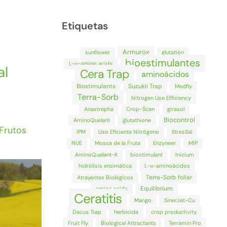
Etiquetas
Armurox
sunflower
glutatión
bioestimulantes
L-α-amino acids
al
Cera Trap
aminoácidos
Biostimulants
Suzukii Trap
Medfly
Terra-Sorb
Nitrogen Use Efficiency
Anastrepha
Crop-Scan
girasol
Biocontrol
AminoQuelant
glutathione
Frutos
IPM
Uso Eficiente Nitrógeno
StresSal
NUE
Mosca de la Fruta
Enzyneer
MIP
AminoQuelant-K
biostimulant
Inicium
hidrólisis enzimática
L-α-aminoácidos
Terra-Sorb foliar
Atrayentes Biológicos
Equilibrium
amino acids
Ceratitis
Mango
SinerJet-Cu
Dacus Trap
herbicida
crop productivity
Fruit Fly
Biological Attractants
Terramin Pro