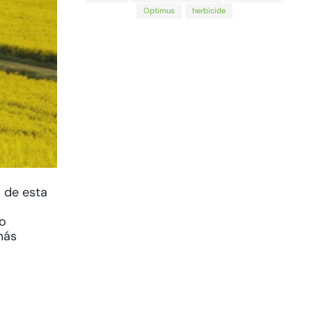
Optimus
herbicide
s
de esta
do
más