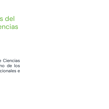
s del
encias
e Ciencias
uno de los
cionales e