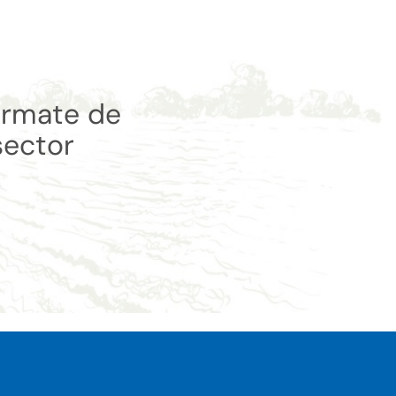
órmate de
sector