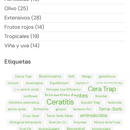
Olivo (25)
Extensivos (28)
Frutos rojos (14)
Tropicales (19)
Viña y uva (14)
Etiquetas
Biostimulants
Dacus Trap
NUE
Mango
glutathione
Equilibrium
Inicium
Anastrepha
Optimus
crop productivity
Cera Trap
L-α-amino acids
Nitrogen Use Efficiency
bioestimulantes
sunflower
StresSal
Ceratitis
Suzukii Trap
hidrólisis enzimática
herbicide
Terra-Sorb
Armurox
amino acids
girasol
Terramin Pro
aminoácidos
Terra-Sorb foliar
Crop-Scan
Biological Attractants
SinerJet-Cu
Enzyneer
Mosca de la Fruta
Biocontrol
Fruit Fly
AminoQuelant
biostimulant