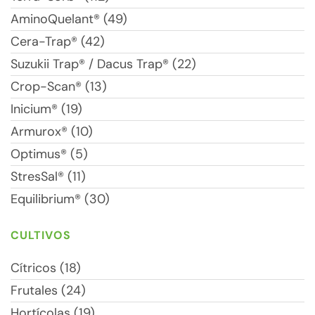
AminoQuelant® (49)
Cera-Trap® (42)
Suzukii Trap® / Dacus Trap® (22)
Crop-Scan® (13)
Inicium® (19)
Armurox® (10)
Optimus® (5)
StresSal® (11)
Equilibrium® (30)
CULTIVOS
Cítricos (18)
Frutales (24)
Hortícolas (19)