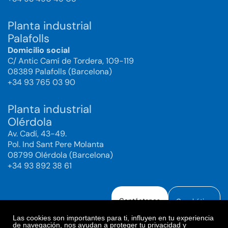
Planta industrial
Palafolls
Domicilio social
C/ Antic Camí de Tordera, 109-119
08389 Palafolls (Barcelona)
+34 93 765 03 90
Planta industrial
Olérdola
Av. Cadí, 43-49.
Pol. Ind Sant Pere Molanta
08799 Olérdola (Barcelona)
+34 93 892 38 61
Contáctanos
Canal ético
Las cookies son importantes para ti, influyen en tu experiencia
de navegación, nos ayudan a proteger tu privacidad y