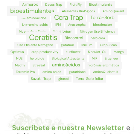
Armurox
Biostimulants
Dacus Trap
Fruit Fly
bioestimulantes
Atrayentes Biológicos
AminoQuelant
Cera Trap
Terra-Sorb
L-α-aminoácidos
L-α-amino acids
IPM
Anastrepha
biostimulant
Equilibrium
Mosca de la Fruta
Nitrogen Use Efficiency
Ceratitis
Biocontrol
herbicida
Uso Eficiente Nitrógeno
glutatión
Inicium
Crop-Scan
Optimus
crop productivity
sunflower
SinerJet-Cu
Mango
NUE
herbicide
Biological Attractants
MIP
Enzyneer
aminoácidos
Medfly
StresSal
hidrólisis enzimática
Terramin Pro
amino acids
glutathione
AminoQuelant-K
Suzukii Trap
Terra-Sorb foliar
girasol
Suscríbete a nuestra Newsletter
e