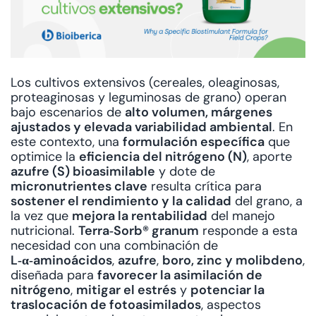
Los cultivos extensivos (cereales, oleaginosas,
proteaginosas y leguminosas de grano) operan
bajo escenarios de
alto volumen, márgenes
ajustados y elevada variabilidad ambiental
. En
este contexto, una
formulación específica
que
optimice la
eficiencia del nitrógeno (N)
, aporte
azufre (S) bioasimilable
y dote de
micronutrientes clave
resulta crítica para
sostener el rendimiento y la calidad
del grano, a
la vez que
mejora la rentabilidad
del manejo
nutricional.
Terra‑Sorb® granum
responde a esta
necesidad con una combinación de
L‑α‑aminoácidos
,
azufre
,
boro, zinc y molibdeno
,
diseñada para
favorecer la asimilación de
nitrógeno
,
mitigar el estrés
y
potenciar la
traslocación de fotoasimilados
, aspectos