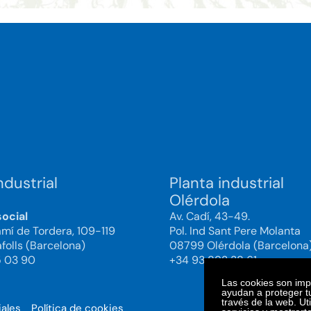
ndustrial
Planta industrial
Olérdola
social
Av. Cadí, 43-49.
amí de Tordera, 109-119
Pol. Ind Sant Pere Molanta
folls (Barcelona)
08799 Olérdola (Barcelona
5 03 90
+34 93 892 38 61
Las cookies son impo
ayudan a proteger tu
través de la web. Ut
iales
Política de cookies
© 2025. Bi