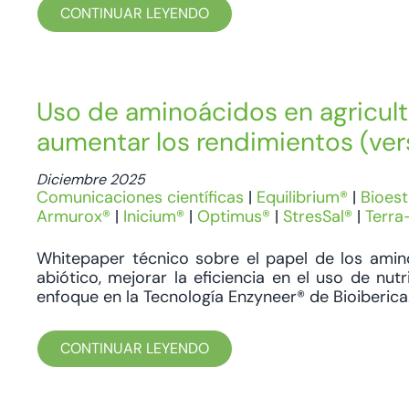
CONTINUAR LEYENDO
Uso de aminoácidos en agricultu
aumentar los rendimientos (ver
Diciembre 2025
Comunicaciones científicas
|
Equilibrium®
|
Bioest
Armurox®
|
Inicium®
|
Optimus®
|
StresSal®
|
Terra
Whitepaper técnico sobre el papel de los amino
abiótico, mejorar la eficiencia en el uso de nut
enfoque en la Tecnología Enzyneer® de Bioiberica
CONTINUAR LEYENDO