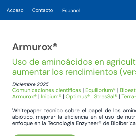
Acceso
Contacto
Español
Skip to main content
Armurox®
Uso de aminoácidos en agricultu
aumentar los rendimientos (vers
Diciembre 2025
Comunicaciones científicas
|
Equilibrium®
|
Bioest
Armurox®
|
Inicium®
|
Optimus®
|
StresSal®
|
Terra
Whitepaper técnico sobre el papel de los amino
abiótico, mejorar la eficiencia en el uso de nut
enfoque en la Tecnología Enzyneer® de Bioiberica