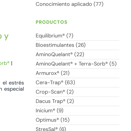
Conocimiento aplicado (77)
PRODUCTOS
o y
Equilibrium® (7)
Bioestimulantes (26)
AminoQuelant® (22)
orb®
|
AminoQuelant® + Terra-Sorb® (5)
Armurox® (21)
Cera-Trap® (63)
 el estrés
n especial
Crop-Scan® (2)
Dacus Trap® (2)
Inicium® (9)
Optimus® (15)
StresSal® (6)