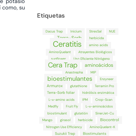
de potasio
í como, su
Etiquetas
Dacus Trap
Inicium
StresSal
NUE
Terra-Sorb
herbicida
Ceratitis
amino acids
AminoQuelant
Atrayentes Biológicos
sunflower
Uso Eficiente Nitrógeno
Cera Trap
aminoácidos
Anastrepha
MIP
bioestimulantes
Enzyneer
Armurox
glutathione
Terramin Pro
Terra-Sorb foliar
hidrólisis enzimática
L-α-amino acids
IPM
Crop-Scan
Medfly
Fruit Fly
L-α-aminoácidos
biostimulant
glutatión
SinerJet-Cu
Biocontrol
Mango
girasol
herbicide
Nitrogen Use Efficiency
AminoQuelant-K
Suzukii Trap
Biostimulants