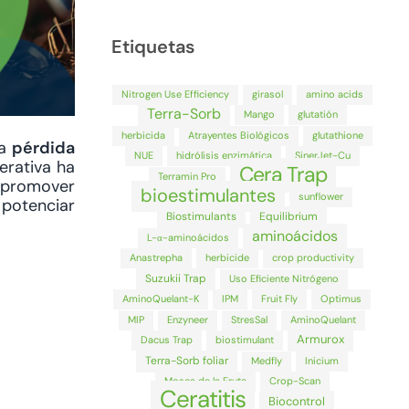
Etiquetas
Nitrogen Use Efficiency
girasol
amino acids
Terra-Sorb
Mango
glutatión
herbicida
Atrayentes Biológicos
glutathione
la
pérdida
NUE
hidrólisis enzimática
SinerJet-Cu
nerativa ha
Cera Trap
Terramin Pro
y promover
bioestimulantes
sunflower
 potenciar
Biostimulants
Equilibrium
aminoácidos
L-α-aminoácidos
Anastrepha
herbicide
crop productivity
Suzukii Trap
Uso Eficiente Nitrógeno
AminoQuelant-K
IPM
Fruit Fly
Optimus
MIP
Enzyneer
StresSal
AminoQuelant
Armurox
Dacus Trap
biostimulant
Terra-Sorb foliar
Medfly
Inicium
Mosca de la Fruta
Crop-Scan
Ceratitis
Biocontrol