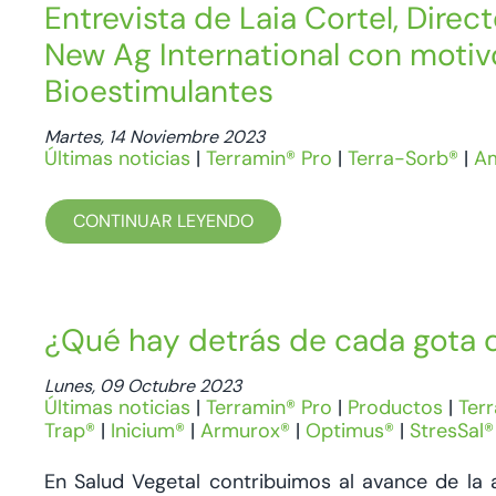
Entrevista de Laia Cortel, Direc
New Ag International con moti
Bioestimulantes
Martes, 14 Noviembre 2023
Últimas noticias
|
Terramin® Pro
|
Terra-Sorb®
|
Am
CONTINUAR LEYENDO
¿Qué hay detrás de cada gota 
Lunes, 09 Octubre 2023
Últimas noticias
|
Terramin® Pro
|
Productos
|
Ter
Trap®
|
Inicium®
|
Armurox®
|
Optimus®
|
StresSal®
En Salud Vegetal contribuimos al avance de la a