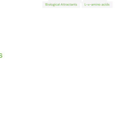
Biological Attractants
L-α-amino acids
s