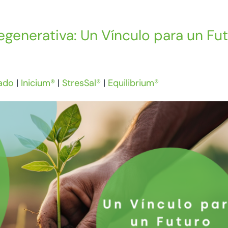
egenerativa: Un Vínculo para un Fu
ado
|
Inicium®
|
StresSal®
|
Equilibrium®