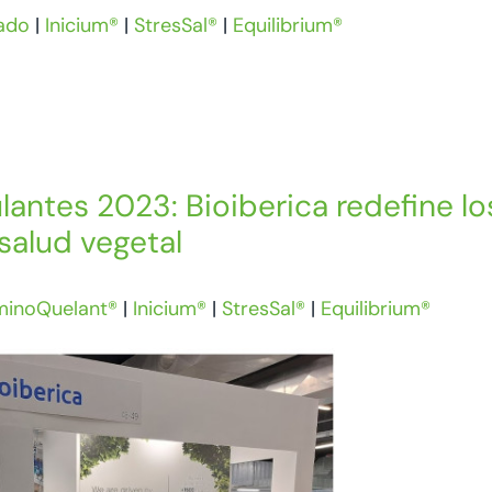
ado
|
Inicium®
|
StresSal®
|
Equilibrium®
antes 2023: Bioiberica redefine lo
 salud vegetal
inoQuelant®
|
Inicium®
|
StresSal®
|
Equilibrium®