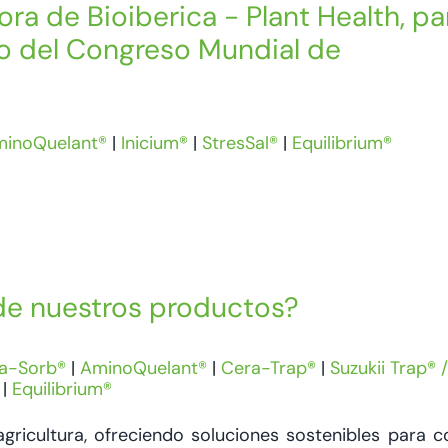
tora de Bioiberica - Plant Health, pa
vo del Congreso Mundial de
inoQuelant®
|
Inicium®
|
StresSal®
|
Equilibrium®
de nuestros productos?
ra-Sorb®
|
AminoQuelant®
|
Cera-Trap®
|
Suzukii Trap® 
|
Equilibrium®
gricultura, ofreciendo soluciones sostenibles para c