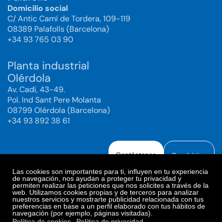
Domicilio social
C/ Antic Camí de Tordera, 109-119
08389 Palafolls (Barcelona)
+34 93 765 03 90
Planta industrial
Olérdola
Av. Cadí, 43-49.
Pol. Ind Sant Pere Molanta
08799 Olérdola (Barcelona)
+34 93 892 38 61
Contáctanos
Canal ético
Las cookies son importantes para ti, influyen en tu experiencia
de navegación, nos ayudan a proteger tu privacidad y
permiten realizar las peticiones que nos solicites a través de la
web. Utilizamos cookies propias y de terceros para analizar
Aviso legal
Política de Privacidad
nuestros servicios y mostrarte publicidad relacionada con tus
preferencias en base a un perfil elaborado con tus hábitos de
Política de Redes Sociales
Política de cookies
navegación (por ejemplo, páginas visitadas).
Preferencias de cookies
Política de cookies
Política de privacidad