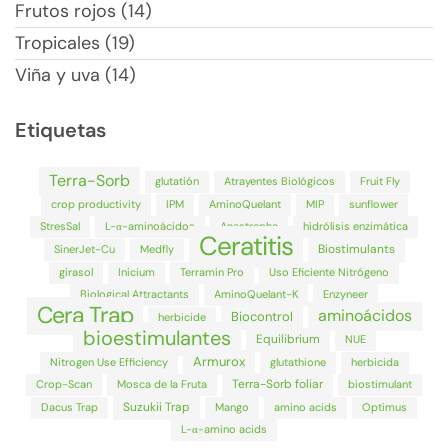
Frutos rojos (14)
Tropicales (19)
Viña y uva (14)
Etiquetas
Terra-Sorb
glutatión
Atrayentes Biológicos
Fruit Fly
crop productivity
IPM
AminoQuelant
MIP
sunflower
StresSal
L-α-aminoácidos
Anastrepha
hidrólisis enzimática
Ceratitis
Biostimulants
SinerJet-Cu
Medfly
girasol
Inicium
Terramin Pro
Uso Eficiente Nitrógeno
Biological Attractants
AminoQuelant-K
Enzyneer
Cera Trap
aminoácidos
Biocontrol
herbicide
bioestimulantes
Equilibrium
NUE
Armurox
Nitrogen Use Efficiency
glutathione
herbicida
Terra-Sorb foliar
Crop-Scan
Mosca de la Fruta
biostimulant
Suzukii Trap
Dacus Trap
Mango
amino acids
Optimus
L-α-amino acids