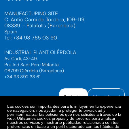
MANUFACTURING SITE
C. Antic Camí de Tordera, 109-119
08389 – Palafolls (Barcelona)
Spain
Tel: +34 93 765 03 90
INDUSTRIAL PLANT OLÉRDOLA
Av. Cadí, 43-49.
Pol. Ind Sant Pere Molanta
08799 Olérdola (Barcelona)
+34 93 892 38 61
Contact us
Ethical channel
Las cookies son importantes para ti, influyen en tu experiencia
de navegación, nos ayudan a proteger tu privacidad y
permiten realizar las peticiones que nos solicites a través de la
web. Utilizamos cookies propias y de terceros para analizar
Legal Notice
Privacy Policy
nuestros servicios y mostrarte publicidad relacionada con tus
preferencias en base a un perfil elaborado con tus hábitos de
Privacy Policy Social Networks
Cookies Policy