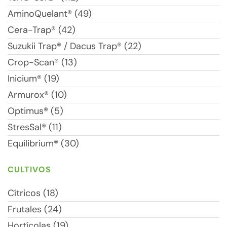
AminoQuelant® (49)
Cera-Trap® (42)
Suzukii Trap® / Dacus Trap® (22)
Crop-Scan® (13)
Inicium® (19)
Armurox® (10)
Optimus® (5)
StresSal® (11)
Equilibrium® (30)
CULTIVOS
Cítricos (18)
Frutales (24)
Hortícolas (19)