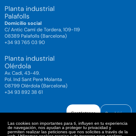
Planta industrial
Palafolls
Domicilio social
C/ Antic Camí de Tordera, 109-119
08389 Palafolls (Barcelona)
+34 93 765 03 90
Planta industrial
Olérdola
Av. Cadí, 43-49.
Pol. Ind Sant Pere Molanta
08799 Olérdola (Barcelona)
+34 93 892 38 61
Contáctanos
Canal ético
Las cookies son importantes para ti, influyen en tu experiencia
de navegación, nos ayudan a proteger tu privacidad y
permiten realizar las peticiones que nos solicites a través de la