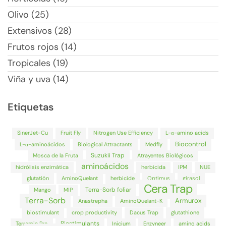
Olivo (25)
Extensivos (28)
Frutos rojos (14)
Tropicales (19)
Viña y uva (14)
Etiquetas
SinerJet-Cu
Fruit Fly
Nitrogen Use Efficiency
L-α-amino acids
Biocontrol
L-α-aminoácidos
Biological Attractants
Medfly
Suzukii Trap
Mosca de la Fruta
Atrayentes Biológicos
aminoácidos
hidrólisis enzimática
herbicida
IPM
NUE
glutatión
AminoQuelant
herbicide
Optimus
girasol
Cera Trap
Terra-Sorb foliar
Mango
MIP
Terra-Sorb
Armurox
Anastrepha
AminoQuelant-K
biostimulant
crop productivity
Dacus Trap
glutathione
Biostimulants
Terramin Pro
Inicium
Enzyneer
amino acids