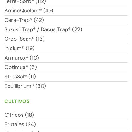
Terra-Sorb® (112)
AminoQuelant® (49)
Cera-Trap® (42)
Suzukii Trap® / Dacus Trap® (22)
Crop-Scan® (13)
Inicium® (19)
Armurox® (10)
Optimus® (5)
StresSal® (11)
Equilibrium® (30)
CULTIVOS
Cítricos (18)
Frutales (24)