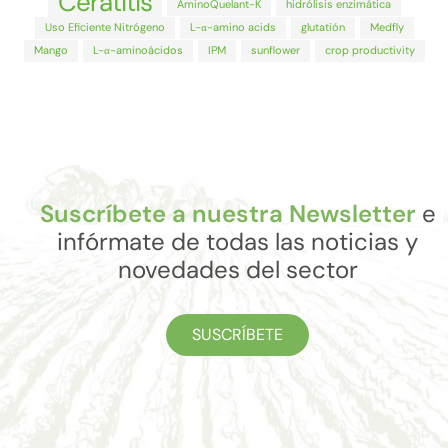
Ceratitis
AminoQuelant-K
hidrólisis enzimática
Uso Eficiente Nitrógeno
L-α-amino acids
glutatión
Medfly
Mango
L-α-aminoácidos
IPM
sunflower
crop productivity
Suscríbete a nuestra Newsletter
e
infórmate de todas las noticias y
novedades del sector
SUSCRÍBETE