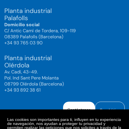
Planta industrial
Palafolls
Domicilio social
C/ Antic Camí de Tordera, 109-119
08389 Palafolls (Barcelona)
+34 93 765 03 90
Planta industrial
Olérdola
Av. Cadí, 43-49.
Pol. Ind Sant Pere Molanta
08799 Olérdola (Barcelona)
+34 93 892 38 61
Contáctanos
Canal ético
Las cookies son importantes para ti, influyen en tu experiencia
de navegación, nos ayudan a proteger tu privacidad y
permiten realizar las peticiones que nos solicites a través de la