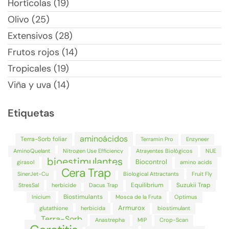
Hortícolas (19)
Olivo (25)
Extensivos (28)
Frutos rojos (14)
Tropicales (19)
Viña y uva (14)
Etiquetas
aminoácidos
Terra-Sorb foliar
Terramin Pro
Enzyneer
AminoQuelant
Nitrogen Use Efficiency
Atrayentes Biológicos
NUE
bioestimulantes
Biocontrol
girasol
amino acids
Cera Trap
SinerJet-Cu
Biological Attractants
Fruit Fly
Equilibrium
Suzukii Trap
StresSal
herbicide
Dacus Trap
Biostimulants
Inicium
Mosca de la Fruta
Optimus
Armurox
glutathione
herbicida
biostimulant
Terra-Sorb
Anastrepha
MIP
Crop-Scan