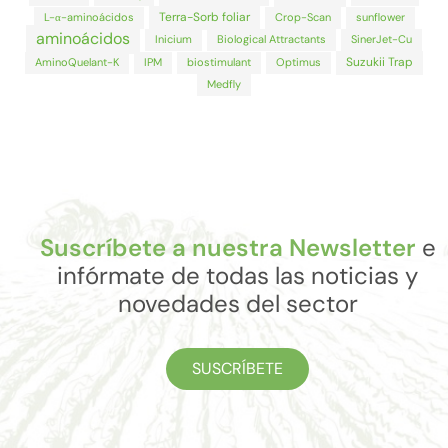
Terra-Sorb foliar
L-α-aminoácidos
Crop-Scan
sunflower
aminoácidos
Inicium
Biological Attractants
SinerJet-Cu
Suzukii Trap
AminoQuelant-K
IPM
biostimulant
Optimus
Medfly
Suscríbete a nuestra Newsletter
e
infórmate de todas las noticias y
novedades del sector
SUSCRÍBETE