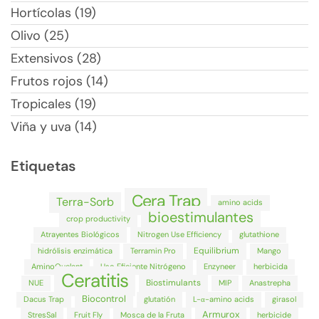
Hortícolas (19)
Olivo (25)
Extensivos (28)
Frutos rojos (14)
Tropicales (19)
Viña y uva (14)
Etiquetas
Cera Trap
Terra-Sorb
amino acids
bioestimulantes
crop productivity
Atrayentes Biológicos
Nitrogen Use Efficiency
glutathione
Equilibrium
hidrólisis enzimática
Terramin Pro
Mango
AminoQuelant
Uso Eficiente Nitrógeno
Enzyneer
herbicida
Ceratitis
Biostimulants
NUE
MIP
Anastrepha
Biocontrol
Dacus Trap
glutatión
L-α-amino acids
girasol
Armurox
StresSal
Fruit Fly
Mosca de la Fruta
herbicide