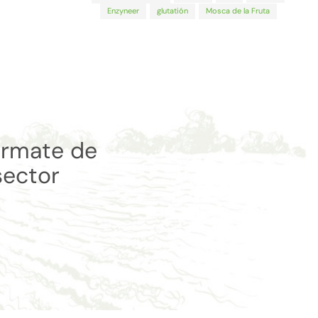
Enzyneer
glutatión
Mosca de la Fruta
órmate de
sector