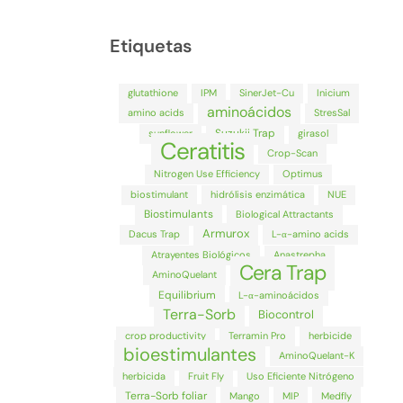
Etiquetas
glutathione
IPM
SinerJet-Cu
Inicium
aminoácidos
amino acids
StresSal
Suzukii Trap
sunflower
girasol
Ceratitis
Crop-Scan
Nitrogen Use Efficiency
Optimus
biostimulant
hidrólisis enzimática
NUE
Biostimulants
Biological Attractants
Armurox
Dacus Trap
L-α-amino acids
Atrayentes Biológicos
Anastrepha
Cera Trap
AminoQuelant
Equilibrium
L-α-aminoácidos
Terra-Sorb
Biocontrol
crop productivity
Terramin Pro
herbicide
bioestimulantes
AminoQuelant-K
herbicida
Fruit Fly
Uso Eficiente Nitrógeno
Terra-Sorb foliar
Mango
MIP
Medfly