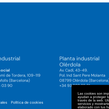
ndustrial
Planta industrial
Olérdola
social
Av. Cadí, 43-49.
amí de Tordera, 109-119
Pol. Ind Sant Pere Molanta
folls (Barcelona)
08799 Olérdola (Barcelona
5 03 90
+34 93 892 38 61
Las cookies son impo
ayudan a proteger tu
través de la web. Ut
iales
Política de cookies
© 2025. Bi
servicios y mostrart
elaborado con tus h