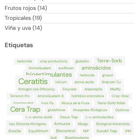
Frutos rojos (14)
Tropicales (19)
Viña y uva (14)
Etiquetas
Terra-Sorb
herbicida
crop productivity
glutatión
aminoácidos
AminoQuelant
sunflower
bioestimulantes
herbicide
girasol
Ceratitis
Inicium
amino acids
SinerJet-Cu
Nitrogen Use Efficiency
Enzyneer
Anastrepha
Medfly
Terramin Pro
AminoQuelant-K
hidrólisis enzimática
Crop-Scan
Terra-Sorb foliar
biostimulant
Fruit Fly
Mosca de la Fruta
Cera Trap
glutathione
Atrayentes Biológicos
Optimus
L-α-amino acids
Dacus Trap
L-α-aminoácidos
Armurox
Uso Eficiente Nitrógeno
Mango
Biological Attractants
Biocontrol
Equilibrium
Suzukii Trap
StresSal
MIP
IPM
Biostimulants
NUE