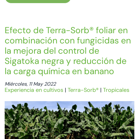
Efecto de Terra-Sorb® foliar en
combinación con fungicidas en
la mejora del control de
Sigatoka negra y reducción de
la carga química en banano
Miércoles, 11 May 2022
Experiencia en cultivos
|
Terra-Sorb®
|
Tropicales