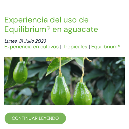
Experiencia del uso de
Equilibrium® en aguacate
Lunes, 31 Julio 2023
Experiencia en cultivos
|
Tropicales
|
Equilibrium®
CONTINUAR LEYENDO