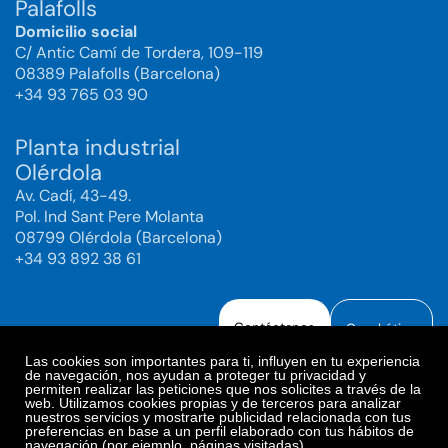
Palafolls
Domicilio social
C/ Antic Camí de Tordera, 109-119
08389 Palafolls (Barcelona)
+34 93 765 03 90
Planta industrial
Olérdola
Av. Cadí, 43-49.
Pol. Ind Sant Pere Molanta
08799 Olérdola (Barcelona)
+34 93 892 38 61
Contáctanos
Canal ético
Las cookies son importantes para ti, influyen en tu experiencia
de navegación, nos ayudan a proteger tu privacidad y
permiten realizar las peticiones que nos solicites a través de la
web. Utilizamos cookies propias y de terceros para analizar
Aviso legal
Política de Privacidad
nuestros servicios y mostrarte publicidad relacionada con tus
preferencias en base a un perfil elaborado con tus hábitos de
Política de Redes Sociales
Política de cookies
navegación (por ejemplo, páginas visitadas).