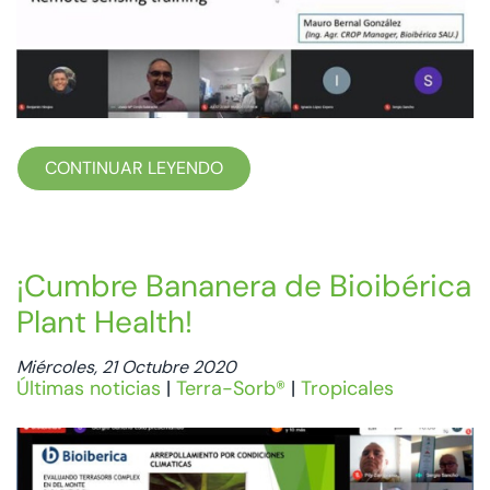
CONTINUAR LEYENDO
¡Cumbre Bananera de Bioibérica
Plant Health!
Miércoles, 21 Octubre 2020
Últimas noticias
|
Terra-Sorb®
|
Tropicales