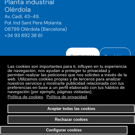
Planta industrial
Olérdola
Av. Cadí, 43-49.
Pol. Ind Sant Pere Molanta
08799 Olérdola (Barcelona)
+34 93 892 38 61
Contáctanos
Canal ético
Las cookies son importantes para ti, influyen en tu experiencia
de navegación, nos ayudan a proteger tu privacidad y
permiten realizar las peticiones que nos solicites a través de la
web. Utilizamos cookies propias y de terceros para analizar
Aviso legal
Política de Privacidad
nuestros servicios y mostrarte publicidad relacionada con tus
preferencias en base a un perfil elaborado con tus hábitos de
Política de Redes Sociales
Política de cookies
navegación (por ejemplo, páginas visitadas).
Preferencias de cookies
Política de cookies
Política de privacidad
© 2025. Bioiberica S.A.U. Todos los derechos reservados.
Aceptar todas las cookies
Rechazar cookies
Configurar cookies