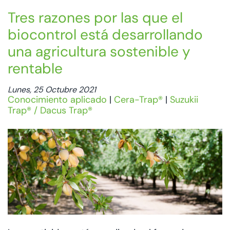
Tres razones por las que el
biocontrol está desarrollando
una agricultura sostenible y
rentable
Lunes, 25 Octubre 2021
Conocimiento aplicado
|
Cera-Trap®
|
Suzukii
Trap® / Dacus Trap®