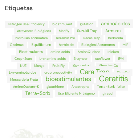
Etiquetas
aminoácidos
Nitrogen Use Efficiency
biostimulant
glutatión
Armurox
Suzukii Trap
Atrayentes Biológicos
Medfly
hidrólisis enzimática
Terramin Pro
Dacus Trap
herbicida
Equilibrium
Optimus
herbicide
Biological Attractants
MIP
Biostimulants
amino acids
AminoQuelant
Inicium
Crop-Scan
L-α-amino acids
Enzyneer
sunflower
IPM
Biocontrol
NUE
Mango
Fruit Fly
SinerJet-Cu
Cera Trap
L-α-aminoácidos
crop productivity
StresSal
Ceratitis
bioestimulantes
Mosca de la Fruta
Terra-Sorb foliar
AminoQuelant-K
glutathione
Anastrepha
Terra-Sorb
Uso Eficiente Nitrógeno
girasol