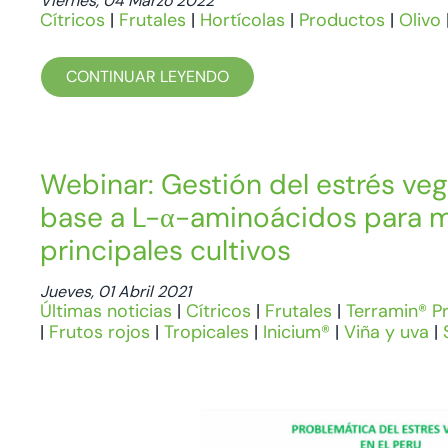
Viernes, 04 Marzo 2022
Cítricos
|
Frutales
|
Hortícolas
|
Productos
|
Olivo
CONTINUAR LEYENDO
Webinar: Gestión del estrés veg
base a L-α-aminoácidos para m
principales cultivos
Jueves, 01 Abril 2021
Últimas noticias
|
Cítricos
|
Frutales
|
Terramin® P
|
Frutos rojos
|
Tropicales
|
Inicium®
|
Viña y uva
|