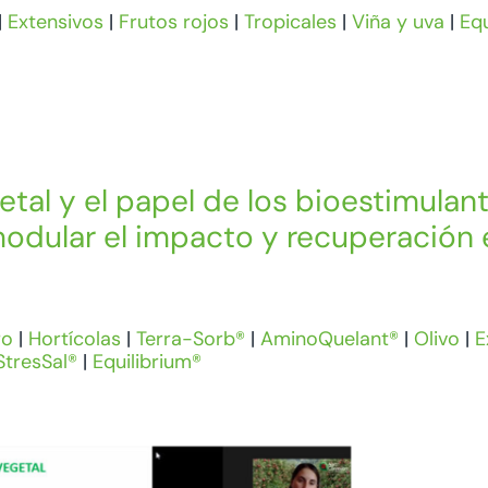
|
Extensivos
|
Frutos rojos
|
Tropicales
|
Viña y uva
|
Equ
etal y el papel de los bioestimulan
odular el impacto y recuperación 
ro
|
Hortícolas
|
Terra-Sorb®
|
AminoQuelant®
|
Olivo
|
E
StresSal®
|
Equilibrium®