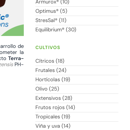
Armurox® (10)
Optimus® (5)
StresSal® (11)
Equilibrium® (30)
arrollo de
CULTIVOS
rometer la
ucto
Terra-
Cítricos (18)
zensis
PH-
Frutales (24)
Hortícolas (19)
Olivo (25)
Extensivos (28)
Frutos rojos (14)
Tropicales (19)
Viña y uva (14)