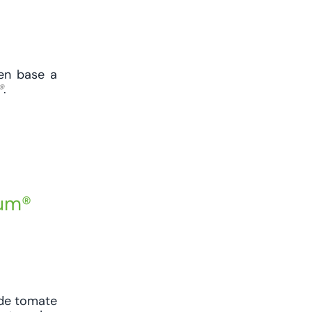
en base a
®
.
ium®
 de tomate