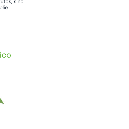
utos, sino
líe.
ico