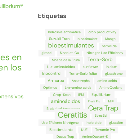
ilibrium®
Etiquetas
hidrólisis enzimática
crop productivity
Suzukii Trap
biostimulant
Mango
bioestimulantes
herbicida
girasol
SinerJet-Cu
Nitrogen Use Efficiency
tes en
Terra-Sorb
Mosca de la Fruta
en los
L-α-aminoácidos
sunflower
Inicium
Biocontrol
Terra-Sorb foliar
glutathione
Armurox
Anastrepha
amino acids
Optimus
L-α-amino acids
AminoQuelant
Equilibrium
Crop-Scan
IPM
xtensivos
aminoácidos
Fruit Fly
MIP
Cera Trap
Biological Attractants
Ceratitis
StresSal
Uso Eficiente Nitrógeno
herbicide
glutatión
Biostimulants
NUE
Terramin Pro
Dacus Trap
AminoQuelant-K