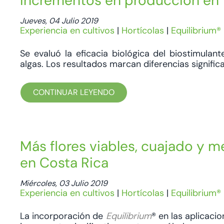
Incrementos en producción en t
Jueves, 04 Julio 2019
Experiencia en cultivos
|
Hortícolas
|
Equilibrium®
Se evaluó la eficacia biológica del biostimulan
algas. Los resultados marcan diferencias signifi
CONTINUAR LEYENDO
Más flores viables, cuajado y m
en Costa Rica
Miércoles, 03 Julio 2019
Experiencia en cultivos
|
Hortícolas
|
Equilibrium®
La incorporación de
Equilibrium
® en las aplicaci