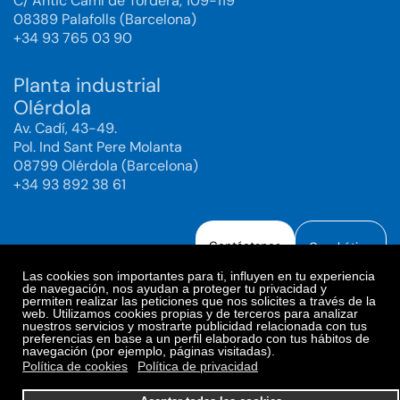
C/ Antic Camí de Tordera, 109-119
08389 Palafolls (Barcelona)
+34 93 765 03 90
Planta industrial
Olérdola
Av. Cadí, 43-49.
Pol. Ind Sant Pere Molanta
08799 Olérdola (Barcelona)
+34 93 892 38 61
Contáctanos
Canal ético
Las cookies son importantes para ti, influyen en tu experiencia
de navegación, nos ayudan a proteger tu privacidad y
permiten realizar las peticiones que nos solicites a través de la
web. Utilizamos cookies propias y de terceros para analizar
Aviso legal
Política de Privacidad
nuestros servicios y mostrarte publicidad relacionada con tus
preferencias en base a un perfil elaborado con tus hábitos de
Política de Redes Sociales
Política de cookies
navegación (por ejemplo, páginas visitadas).
Preferencias de cookies
Política de cookies
Política de privacidad