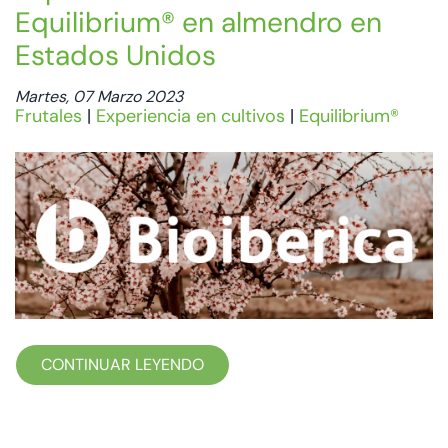
Equilibrium® en almendro en
Estados Unidos
Martes, 07 Marzo 2023
Frutales
|
Experiencia en cultivos
|
Equilibrium®
CONTINUAR LEYENDO