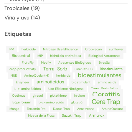
Tropicales (19)
Viña y uva (14)
Etiquetas
IPM
herbicide
Nitrogen Use Efficiency
Crop-Scan
sunflower
Biocontrol
MIP
hidrólisis enzimática
Biological Attractants
Fruit Fly
Medfly
Atrayentes Biológicos
StresSal
Terra-Sorb
Biostimulants
crop productivity
SinerJet-Cu
bioestimulantes
NUE
AminoQuelant-K
herbicida
aminoácidos
Enzyneer
biostimulant
amino acids
Terra-Sorb foliar
L-α-aminoácidos
Uso Eficiente Nitrógeno
Ceratitis
Optimus
girasol
glutathione
Inicium
Cera Trap
Equilibrium
L-α-amino acids
glutatión
Mango
Terramin Pro
Dacus Trap
Anastrepha
AminoQuelant
Armurox
Suzukii Trap
Mosca de la Fruta