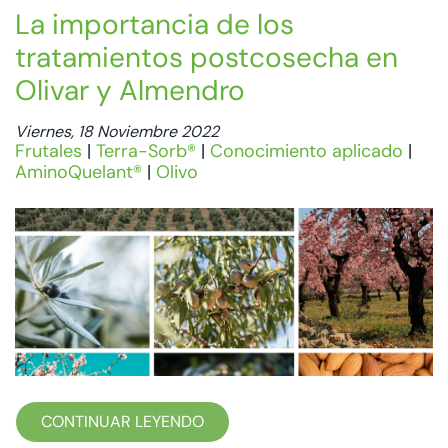
La importancia de los
tratamientos postcosecha en
Olivar y Almendro
Viernes, 18 Noviembre 2022
Frutales
|
Terra-Sorb®
|
Conocimiento aplicado
|
AminoQuelant®
|
Olivo
CONTINUAR LEYENDO