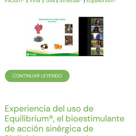
Inicium®
|
Viña y uva
|
StresSal®
|
Equilibrium®
CONTINUAR LEYENDO
Experiencia del uso de
Equilibrium®, el bioestimulante
de acción sinérgica de