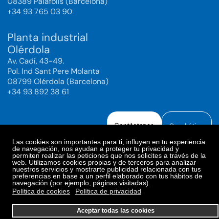
08389 Palafolls (Barcelona)
+34 93 765 03 90
Planta industrial
Olérdola
Av. Cadí, 43-49.
Pol. Ind Sant Pere Molanta
08799 Olérdola (Barcelona)
+34 93 892 38 61
Contáctanos
Canal ético
Las cookies son importantes para ti, influyen en tu experiencia
de navegación, nos ayudan a proteger tu privacidad y
permiten realizar las peticiones que nos solicites a través de la
web. Utilizamos cookies propias y de terceros para analizar
Aviso legal
Política de Privacidad
nuestros servicios y mostrarte publicidad relacionada con tus
preferencias en base a un perfil elaborado con tus hábitos de
Política de Redes Sociales
Política de cookies
navegación (por ejemplo, páginas visitadas).
Preferencias de cookies
Política de cookies
Política de privacidad
© 2025. Bioiberica S.A.U. Todos los derechos reservados.
Aceptar todas las cookies