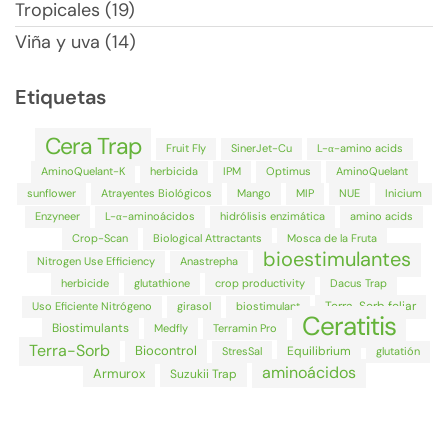
Tropicales (19)
Viña y uva (14)
Etiquetas
Cera Trap
Fruit Fly
SinerJet-Cu
L-α-amino acids
AminoQuelant-K
herbicida
IPM
Optimus
AminoQuelant
sunflower
Atrayentes Biológicos
Mango
MIP
NUE
Inicium
Enzyneer
L-α-aminoácidos
hidrólisis enzimática
amino acids
Crop-Scan
Biological Attractants
Mosca de la Fruta
bioestimulantes
Nitrogen Use Efficiency
Anastrepha
herbicide
glutathione
crop productivity
Dacus Trap
Terra-Sorb foliar
Uso Eficiente Nitrógeno
girasol
biostimulant
Ceratitis
Biostimulants
Medfly
Terramin Pro
Terra-Sorb
Biocontrol
Equilibrium
StresSal
glutatión
aminoácidos
Armurox
Suzukii Trap