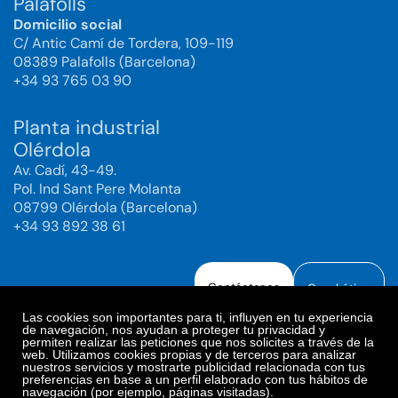
Palafolls
Domicilio social
C/ Antic Camí de Tordera, 109-119
08389 Palafolls (Barcelona)
+34 93 765 03 90
Planta industrial
Olérdola
Av. Cadí, 43-49.
Pol. Ind Sant Pere Molanta
08799 Olérdola (Barcelona)
+34 93 892 38 61
Contáctanos
Canal ético
Las cookies son importantes para ti, influyen en tu experiencia
de navegación, nos ayudan a proteger tu privacidad y
permiten realizar las peticiones que nos solicites a través de la
web. Utilizamos cookies propias y de terceros para analizar
Aviso legal
Política de Privacidad
nuestros servicios y mostrarte publicidad relacionada con tus
preferencias en base a un perfil elaborado con tus hábitos de
Política de Redes Sociales
Política de cookies
navegación (por ejemplo, páginas visitadas).