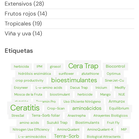
Extensivos (28)
Frutos rojos (14)
Tropicales (19)
Viña y uva (14)
Etiquetas
Cera Trap
Biocontrol
herbicida
IPM
girasol
hidrólisis enzimática
sunflower
glutathione
Optimus
bioestimulantes
crop productivity
SinerJet-Cu
Enzyneer
L-α-amino acids
Dacus Trap
Inicium
Medfly
Mosca de la Fruta
biostimulant
herbicide
Mango
NUE
Armurox
glutatión
Terramin Pro
Uso Eficiente Nitrógeno
Ceratitis
aminoácidos
Equilibrium
Crop-Scan
Terra-Sorb foliar
StresSal
Anastrepha
Atrayentes Biológicos
Suzukii Trap
Biostimulants
amino acids
Fruit Fly
Nitrogen Use Efficiency
AminoQuelant
AminoQuelant-K
MIP
Terra-Sorb
L-α-aminoácidos
Biological Attractants