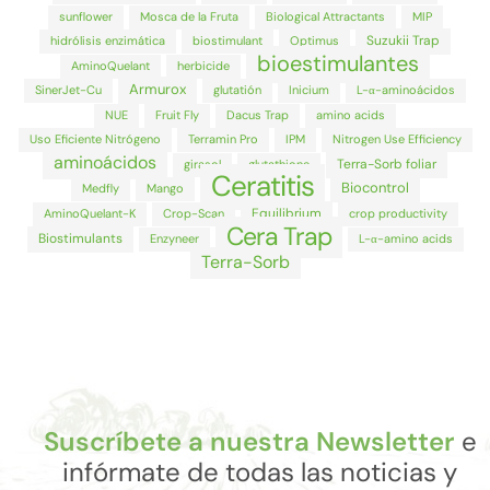
sunflower
Mosca de la Fruta
Biological Attractants
MIP
Suzukii Trap
hidrólisis enzimática
biostimulant
Optimus
bioestimulantes
AminoQuelant
herbicide
Armurox
SinerJet-Cu
glutatión
Inicium
L-α-aminoácidos
NUE
Fruit Fly
Dacus Trap
amino acids
Uso Eficiente Nitrógeno
Terramin Pro
IPM
Nitrogen Use Efficiency
aminoácidos
Terra-Sorb foliar
girasol
glutathione
Ceratitis
Biocontrol
Medfly
Mango
Equilibrium
AminoQuelant-K
Crop-Scan
crop productivity
Cera Trap
Biostimulants
Enzyneer
L-α-amino acids
Terra-Sorb
Suscríbete a nuestra Newsletter
e
infórmate de todas las noticias y