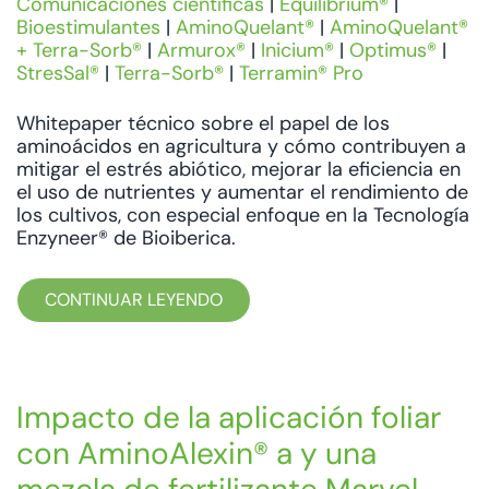
Comunicaciones científicas
|
Equilibrium®
|
Bioestimulantes
|
AminoQuelant®
|
AminoQuelant®
+ Terra-Sorb®
|
Armurox®
|
Inicium®
|
Optimus®
|
StresSal®
|
Terra-Sorb®
|
Terramin® Pro
Whitepaper técnico sobre el papel de los
aminoácidos en agricultura y cómo contribuyen a
mitigar el estrés abiótico, mejorar la eficiencia en
el uso de nutrientes y aumentar el rendimiento de
los cultivos, con especial enfoque en la Tecnología
Enzyneer® de Bioiberica.
CONTINUAR LEYENDO
Impacto de la aplicación foliar
con AminoAlexin® a y una