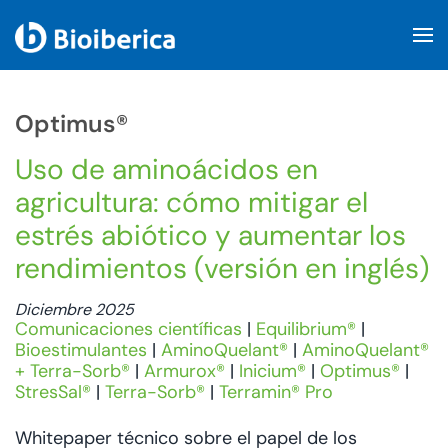
Skip to main content
Optimus®
Uso de aminoácidos en
agricultura: cómo mitigar el
estrés abiótico y aumentar los
rendimientos (versión en inglés)
Diciembre 2025
Comunicaciones científicas
|
Equilibrium®
|
Bioestimulantes
|
AminoQuelant®
|
AminoQuelant®
+ Terra-Sorb®
|
Armurox®
|
Inicium®
|
Optimus®
|
StresSal®
|
Terra-Sorb®
|
Terramin® Pro
Whitepaper técnico sobre el papel de los