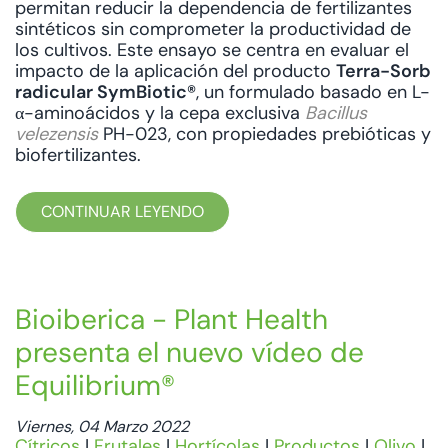
permitan reducir la dependencia de fertilizantes
sintéticos sin comprometer la productividad de
los cultivos. Este ensayo se centra en evaluar el
impacto de la aplicación del producto
Terra-Sorb
radicular SymBiotic®
, un formulado basado en L-
α-aminoácidos y la cepa exclusiva
Bacillus
velezensis
PH-023, con propiedades prebióticas y
biofertilizantes.
CONTINUAR LEYENDO
Bioiberica - Plant Health
presenta el nuevo vídeo de
Equilibrium®
Viernes, 04 Marzo 2022
Cítricos
|
Frutales
|
Hortícolas
|
Productos
|
Olivo
|