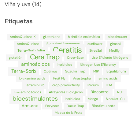
Viña y uva (14)
Etiquetas
AminoQuelant-K
glutathione
hidrólisis enzimática
biostimulant
AminoQuelant
Biological Attractants
sunflower
girasol
Ceratitis
Terra-Sorb foliar
StresSal
Medfly
Cera Trap
glutatión
Crop-Scan
Uso Eficiente Nitrógeno
aminoácidos
herbicide
Nitrogen Use Efficiency
Terra-Sorb
Suzukii Trap
Equilibrium
Optimus
MIP
L-α-amino acids
Fruit Fly
Anastrepha
amino acids
Terramin Pro
crop productivity
Inicium
IPM
Biocontrol
L-α-aminoácidos
Atrayentes Biológicos
NUE
bioestimulantes
herbicida
Mango
SinerJet-Cu
Armurox
Biostimulants
Enzyneer
Dacus Trap
Mosca de la Fruta