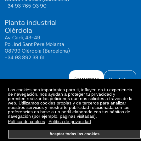
+34 93 765 03 90
Planta industrial
Olérdola
Av. Cadí, 43-49.
Pol. Ind Sant Pere Molanta
08799 Olérdola (Barcelona)
+34 93 892 38 61
Contáctanos
Canal ético
Las cookies son importantes para ti, influyen en tu experiencia
de navegación, nos ayudan a proteger tu privacidad y
permiten realizar las peticiones que nos solicites a través de la
web. Utilizamos cookies propias y de terceros para analizar
Aviso legal
Política de Privacidad
nuestros servicios y mostrarte publicidad relacionada con tus
preferencias en base a un perfil elaborado con tus hábitos de
Política de Redes Sociales
Política de cookies
navegación (por ejemplo, páginas visitadas).
Preferencias de cookies
Política de cookies
Política de privacidad
© 2025. Bioiberica S.A.U. Todos los derechos reservados.
Aceptar todas las cookies