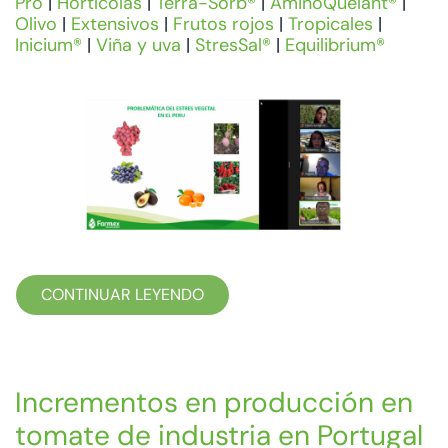
Pro
|
Hortícolas
|
Terra-Sorb®
|
AminoQuelant®
|
Olivo
|
Extensivos
|
Frutos rojos
|
Tropicales
|
Inicium®
|
Viña y uva
|
StresSal®
|
Equilibrium®
CONTINUAR LEYENDO
Incrementos en producción en
tomate de industria en Portugal