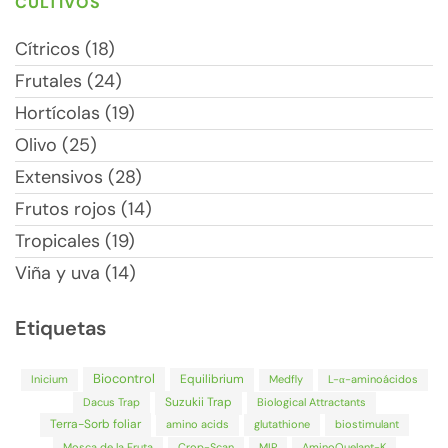
CULTIVOS
Cítricos (18)
Frutales (24)
Hortícolas (19)
Olivo (25)
Extensivos (28)
Frutos rojos (14)
Tropicales (19)
Viña y uva (14)
Etiquetas
Biocontrol
Equilibrium
Inicium
Medfly
L-α-aminoácidos
Suzukii Trap
Dacus Trap
Biological Attractants
Terra-Sorb foliar
amino acids
glutathione
biostimulant
Mosca de la Fruta
Crop-Scan
MIP
AminoQuelant-K