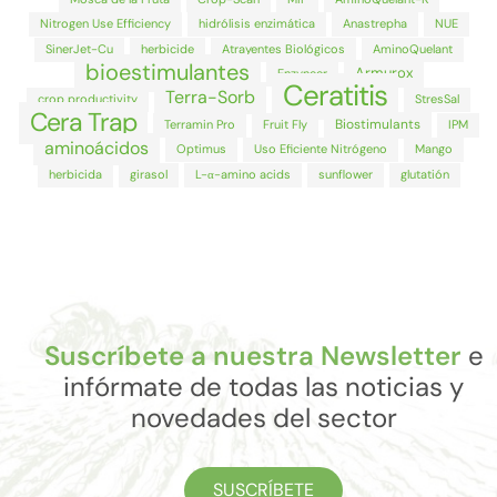
Nitrogen Use Efficiency
hidrólisis enzimática
Anastrepha
NUE
SinerJet-Cu
herbicide
Atrayentes Biológicos
AminoQuelant
bioestimulantes
Armurox
Enzyneer
Ceratitis
Terra-Sorb
crop productivity
StresSal
Cera Trap
Biostimulants
Terramin Pro
Fruit Fly
IPM
aminoácidos
Optimus
Uso Eficiente Nitrógeno
Mango
herbicida
girasol
L-α-amino acids
sunflower
glutatión
Suscríbete a nuestra Newsletter
e
infórmate de todas las noticias y
novedades del sector
SUSCRÍBETE