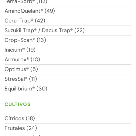
Terra-Sorb® (112)
AminoQuelant® (49)
Cera-Trap® (42)
Suzukii Trap® / Dacus Trap® (22)
Crop-Scan® (13)
Inicium® (19)
Armurox® (10)
Optimus® (5)
StresSal® (11)
Equilibrium® (30)
CULTIVOS
Cítricos (18)
Frutales (24)