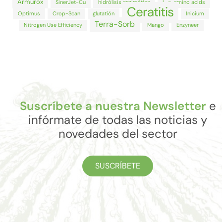
Armurox
SinerJet-Cu
hidrólisis enzimática
L-α-amino acids
Ceratitis
Optimus
Crop-Scan
glutatión
Inicium
Terra-Sorb
Nitrogen Use Efficiency
Mango
Enzyneer
Suscríbete a nuestra Newsletter
e
infórmate de todas las noticias y
novedades del sector
SUSCRÍBETE