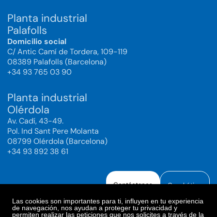
Planta industrial
Palafolls
Domicilio social
C/ Antic Camí de Tordera, 109-119
08389 Palafolls (Barcelona)
+34 93 765 03 90
Planta industrial
Olérdola
Av. Cadí, 43-49.
Pol. Ind Sant Pere Molanta
08799 Olérdola (Barcelona)
+34 93 892 38 61
Contáctanos
Canal ético
Las cookies son importantes para ti, influyen en tu experiencia
de navegación, nos ayudan a proteger tu privacidad y
permiten realizar las peticiones que nos solicites a través de la