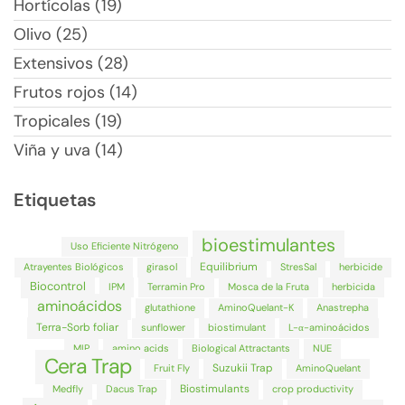
Hortícolas (19)
Olivo (25)
Extensivos (28)
Frutos rojos (14)
Tropicales (19)
Viña y uva (14)
Etiquetas
bioestimulantes
Uso Eficiente Nitrógeno
Equilibrium
Atrayentes Biológicos
girasol
StresSal
herbicide
Biocontrol
IPM
Terramin Pro
Mosca de la Fruta
herbicida
aminoácidos
glutathione
AminoQuelant-K
Anastrepha
Terra-Sorb foliar
sunflower
biostimulant
L-α-aminoácidos
MIP
amino acids
Biological Attractants
NUE
Cera Trap
Suzukii Trap
Fruit Fly
AminoQuelant
Biostimulants
Medfly
Dacus Trap
crop productivity