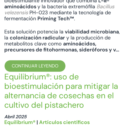
bioestimulante innovador que combina
L-α-
aminoácidos
y la bacteria extremófila
Bacillus
velezensis
PH-023 mediante la tecnología de
fermentación
Priming Tech™
.
Esta solución potencia la
viabilidad microbiana
,
la
colonización radicular
y la producción de
metabolitos clave como
aminoácidos,
precursores de fitohormonas, sideróforos y v...
CONTINUAR LEYENDO
Equilibrium®: uso de
bioestimulación para mitigar la
alternancia de cosechas en el
cultivo del pistachero
Abril 2025
Equilibrium®
|
Artículos científicos