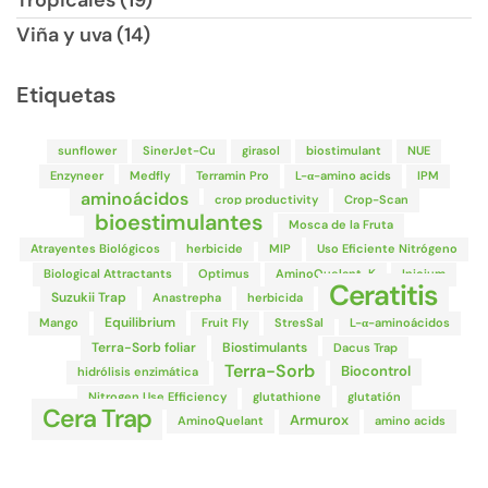
Tropicales (19)
Viña y uva (14)
Etiquetas
sunflower
SinerJet-Cu
girasol
biostimulant
NUE
Enzyneer
Medfly
Terramin Pro
L-α-amino acids
IPM
aminoácidos
crop productivity
Crop-Scan
bioestimulantes
Mosca de la Fruta
Atrayentes Biológicos
herbicide
MIP
Uso Eficiente Nitrógeno
Biological Attractants
Optimus
AminoQuelant-K
Inicium
Ceratitis
Suzukii Trap
Anastrepha
herbicida
Equilibrium
Mango
Fruit Fly
StresSal
L-α-aminoácidos
Terra-Sorb foliar
Biostimulants
Dacus Trap
Terra-Sorb
Biocontrol
hidrólisis enzimática
Nitrogen Use Efficiency
glutathione
glutatión
Cera Trap
Armurox
AminoQuelant
amino acids