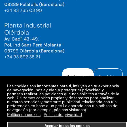
08389 Palafolls (Barcelona)
+34 93 765 03 90
Planta industrial
Olérdola
Av. Cadí, 43-49.
Pol. Ind Sant Pere Molanta
08799 Olérdola (Barcelona)
+34 93 892 38 61
Contáctanos
Canal ético
Las cookies son importantes para ti, influyen en tu experiencia
de navegación, nos ayudan a proteger tu privacidad y
permiten realizar las peticiones que nos solicites a través de la
web. Utilizamos cookies propias y de terceros para analizar
Aviso legal
Política de Privacidad
nuestros servicios y mostrarte publicidad relacionada con tus
preferencias en base a un perfil elaborado con tus hábitos de
Política de Redes Sociales
Política de cookies
navegación (por ejemplo, páginas visitadas).
Preferencias de cookies
Política de cookies
Política de privacidad
© 2025. Bioiberica S.A.U. Todos los derechos reservados.
Aceptar todas las cookies