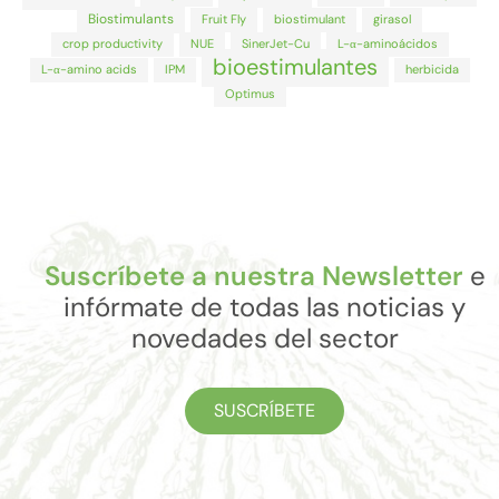
Biostimulants
Fruit Fly
biostimulant
girasol
crop productivity
NUE
SinerJet-Cu
L-α-aminoácidos
bioestimulantes
L-α-amino acids
IPM
herbicida
Optimus
Suscríbete a nuestra Newsletter
e
infórmate de todas las noticias y
novedades del sector
SUSCRÍBETE