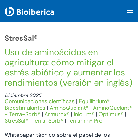
Skip to main content
StresSal®
Uso de aminoácidos en
agricultura: cómo mitigar el
estrés abiótico y aumentar los
rendimientos (versión en inglés)
Diciembre 2025
Comunicaciones científicas
|
Equilibrium®
|
Bioestimulantes
|
AminoQuelant®
|
AminoQuelant®
+ Terra-Sorb®
|
Armurox®
|
Inicium®
|
Optimus®
|
StresSal®
|
Terra-Sorb®
|
Terramin® Pro
Whitepaper técnico sobre el papel de los