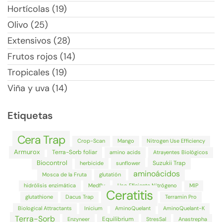
Hortícolas (19)
Olivo (25)
Extensivos (28)
Frutos rojos (14)
Tropicales (19)
Viña y uva (14)
Etiquetas
Cera Trap
Crop-Scan
Mango
Nitrogen Use Efficiency
Armurox
Terra-Sorb foliar
amino acids
Atrayentes Biológicos
Biocontrol
Suzukii Trap
herbicide
sunflower
aminoácidos
Mosca de la Fruta
glutatión
hidrólisis enzimática
Medfly
Uso Eficiente Nitrógeno
MIP
Ceratitis
glutathione
Dacus Trap
Terramin Pro
Biological Attractants
Inicium
AminoQuelant
AminoQuelant-K
Terra-Sorb
Equilibrium
Enzyneer
StresSal
Anastrepha