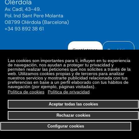
Olérdola
Av. Cadí, 43-49.
Pol. Ind Sant Pere Molanta
08799 Olérdola (Barcelona)
+34 93 892 38 61
Contáctanos
Canal ético
Las cookies son importantes para ti, influyen en tu experiencia
de navegación, nos ayudan a proteger tu privacidad y
permiten realizar las peticiones que nos solicites a través de la
web. Utilizamos cookies propias y de terceros para analizar
Aviso legal
Política de Privacidad
nuestros servicios y mostrarte publicidad relacionada con tus
preferencias en base a un perfil elaborado con tus hábitos de
Política de Redes Sociales
Política de cookies
navegación (por ejemplo, páginas visitadas).
Preferencias de cookies
Política de cookies
Política de privacidad
© 2025. Bioiberica S.A.U. Todos los derechos reservados.
Aceptar todas las cookies
Rechazar cookies
Configurar cookies