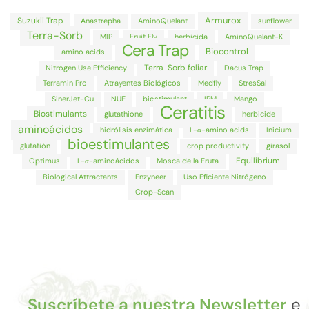
Armurox
Suzukii Trap
Anastrepha
AminoQuelant
sunflower
Terra-Sorb
MIP
Fruit Fly
herbicida
AminoQuelant-K
Cera Trap
Biocontrol
amino acids
Terra-Sorb foliar
Nitrogen Use Efficiency
Dacus Trap
Terramin Pro
Atrayentes Biológicos
Medfly
StresSal
SinerJet-Cu
NUE
biostimulant
IPM
Mango
Ceratitis
Biostimulants
glutathione
herbicide
aminoácidos
hidrólisis enzimática
L-α-amino acids
Inicium
bioestimulantes
glutatión
crop productivity
girasol
Equilibrium
Optimus
L-α-aminoácidos
Mosca de la Fruta
Biological Attractants
Enzyneer
Uso Eficiente Nitrógeno
Crop-Scan
Suscríbete a nuestra Newsletter
e