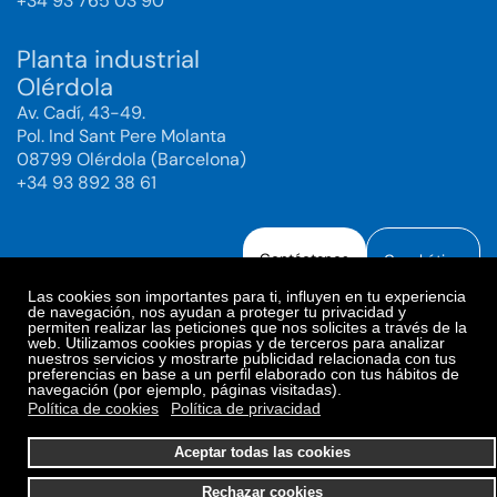
+34 93 765 03 90
Planta industrial
Olérdola
Av. Cadí, 43-49.
Pol. Ind Sant Pere Molanta
08799 Olérdola (Barcelona)
+34 93 892 38 61
Contáctanos
Canal ético
Las cookies son importantes para ti, influyen en tu experiencia
de navegación, nos ayudan a proteger tu privacidad y
permiten realizar las peticiones que nos solicites a través de la
web. Utilizamos cookies propias y de terceros para analizar
Aviso legal
Política de Privacidad
nuestros servicios y mostrarte publicidad relacionada con tus
preferencias en base a un perfil elaborado con tus hábitos de
Política de Redes Sociales
Política de cookies
navegación (por ejemplo, páginas visitadas).
Preferencias de cookies
Política de cookies
Política de privacidad
© 2025. Bioiberica S.A.U. Todos los derechos reservados.
Aceptar todas las cookies
Rechazar cookies