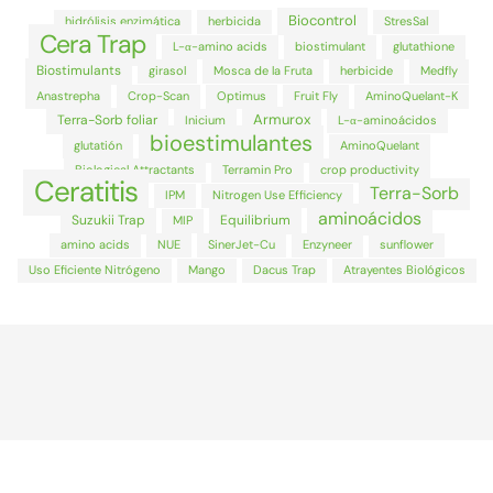
Biocontrol
hidrólisis enzimática
herbicida
StresSal
Cera Trap
L-α-amino acids
biostimulant
glutathione
Biostimulants
girasol
Mosca de la Fruta
herbicide
Medfly
Anastrepha
Crop-Scan
Optimus
Fruit Fly
AminoQuelant-K
Armurox
Terra-Sorb foliar
Inicium
L-α-aminoácidos
bioestimulantes
glutatión
AminoQuelant
Biological Attractants
Terramin Pro
crop productivity
Ceratitis
Terra-Sorb
IPM
Nitrogen Use Efficiency
aminoácidos
Suzukii Trap
Equilibrium
MIP
amino acids
NUE
SinerJet-Cu
Enzyneer
sunflower
Uso Eficiente Nitrógeno
Mango
Dacus Trap
Atrayentes Biológicos